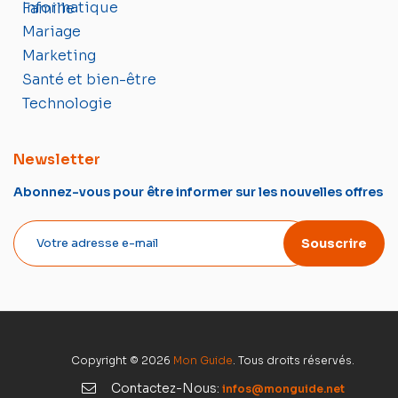
Informatique
Famille
Mariage
Marketing
Santé et bien-être
Technologie
Newsletter
Abonnez-vous pour être informer sur les nouvelles offres
Souscrire
Copyright © 2026
Mon Guide
. Tous droits réservés.
Contactez-Nous:
infos@monguide.net