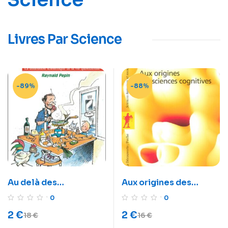
Livres Par Science
-89%
-88%
Au delà des
Aux origines des
apparences – La
sciences cognitives
0
0
dimension scientifique
2
€
2
€
18
€
16
€
de la vie quotidienne