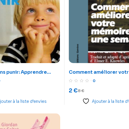
ns punir: Apprendre
Comment améliorer vot
pline
en une semaine
0
0
2
€
8
€
jouter à la liste d’envies
Ajouter à la liste d