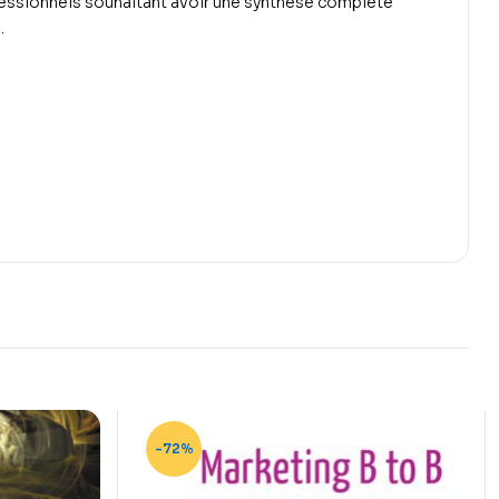
essionnels souhaitant avoir une synthèse complète
.
-72%