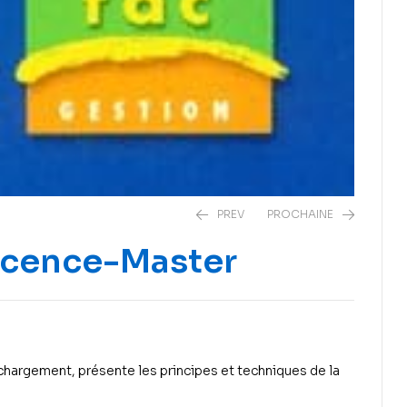
PREV
PROCHAINE
Licence-Master
7
8
€
€
10
20
€
€
hargement, présente les principes et techniques de la