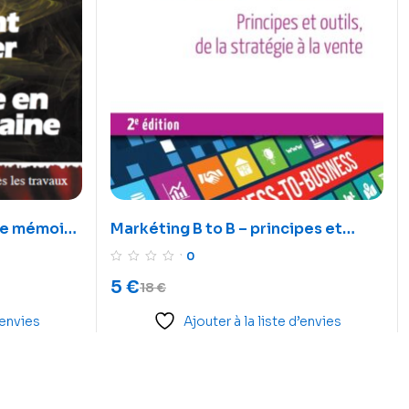
re mémoire
Markéting B to B – principes et
outils de la stratégie à la vente
0
5
€
18
€
’envies
Ajouter à la liste d’envies