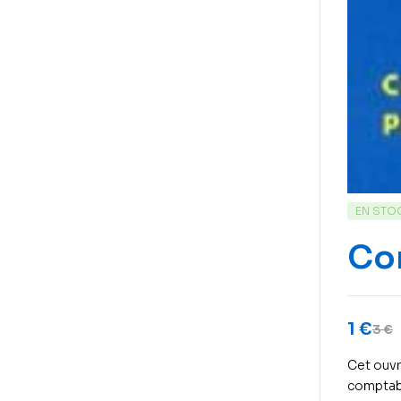
EN STO
Com
1
€
3
€
Cet ouvr
comptabi