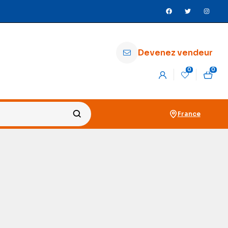
Devenez vendeur
0
0
France