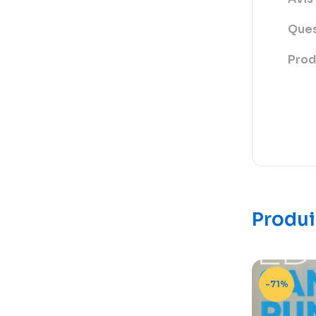
Ques
Prod
Produi
-71%