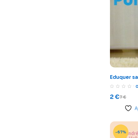
Eduquer sa
l’autodisci
2
€
7
€
A
-67%