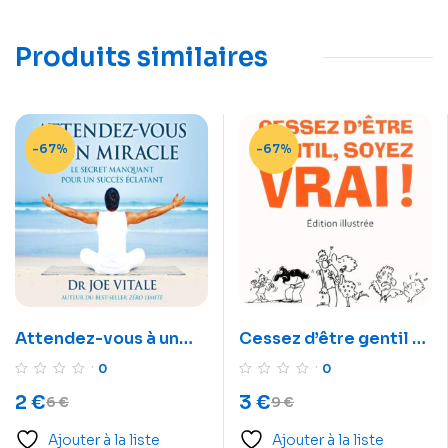
Produits similaires
-67%
-67%
Attendez-vous à un
Cessez d’être gentil –
miracle – Livre audio
soyez vrai – Livre audio
0
0
2
€
3
€
6
€
9
€
Ajouter à la liste
Ajouter à la liste