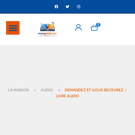
0
A Propos
Ventes flash
LA MAISON
AUDIO
DEMANDEZ ET VOUS RECEVREZ –
LIVRE AUDIO