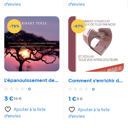
d’envies
d’envies
-79%
-67%
L’épanouissement de
Comment s’enrichir de
la conscience humaine
500 euros de plus par
0
0
– Livre audio
mois et séduire tous
3
€
1
€
14
€
3
€
vos interlocuteurs –
Livre audio
Ajouter à la liste
Ajouter à la liste
d’envies
d’envies