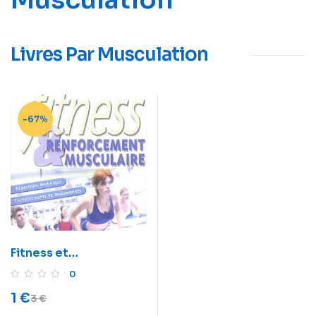
Livres Par Musculation
-67%
Fitness et
renforcement
0
musculaire
1
€
3
€