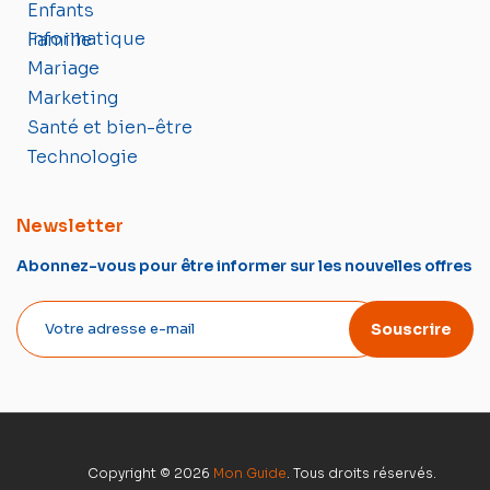
Enfants
Informatique
Famille
Mariage
Marketing
Santé et bien-être
Technologie
Newsletter
Abonnez-vous pour être informer sur les nouvelles offres
Souscrire
Copyright © 2026
Mon Guide
. Tous droits réservés.