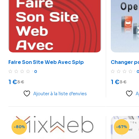
Faire Son Site Web Avec Spip
Changer po
bureautiqu
0
1
€
1
€
3
€
3
€
Ajouter à la liste d’envies
A
-80%
-67%