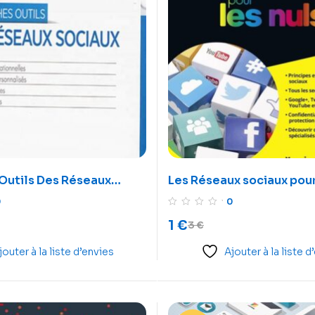
 Outils Des Réseaux
Les Réseaux sociaux pour
grand format, 2e édition
0
0
1
€
3
€
jouter à la liste d’envies
Ajouter à la liste d