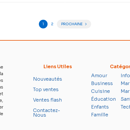
1
2
PROCHAINE
Liens Utiles
Catégor
e
la
Amour
Inf
Nouveautés
es
Business
Mar
us
Top ventes
Cuisine
Mar
et
Éducation
San
Ventes flash
e,
Enfants
Tec
er
Contactez-
de
Famille
Nous