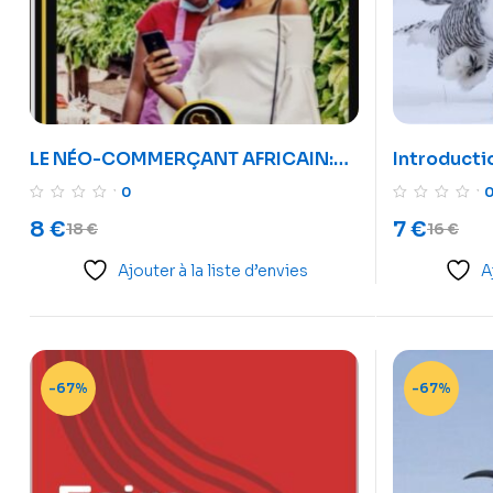
LE NÉO-COMMERÇANT AFRICAIN:
Introducti
L’art de digitaliser son commerce
R
0
8
€
7
€
18
€
16
€
Ajouter à la liste d’envies
A
-67%
-67%