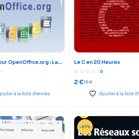
ur OpenOffice.org : La
Le C en 20 Heures
e accessible à tous
0
0
2
€
15
€
jouter à la liste d’envies
Ajouter à la liste d
-67%