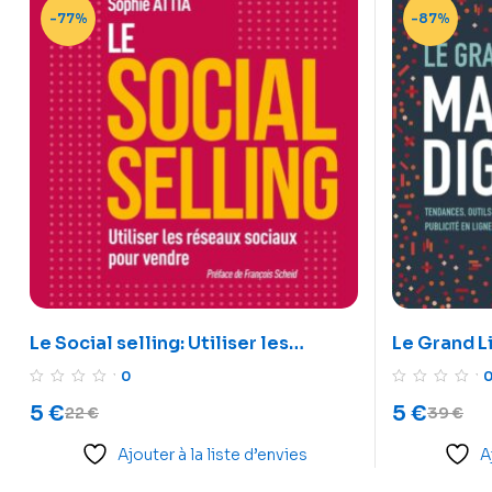
-77%
-87%
Le Social selling: Utiliser les
Le Grand L
réseaux sociaux pour vendre
0
5
€
5
€
22
€
39
€
Ajouter à la liste d’envies
A