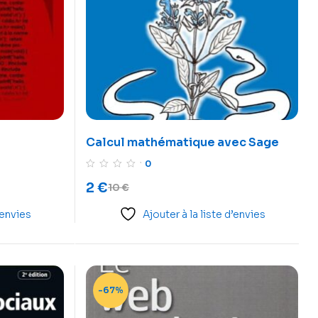
Calcul mathématique avec Sage
0
2
€
10
€
’envies
Ajouter à la liste d’envies
-67%