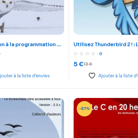
on à la programmation en
Utilisez Thunderbird 2 ! : 
messagerie intelligente 
0
0
performante
5
€
13
€
jouter à la liste d’envies
Ajouter à la liste d
-87%