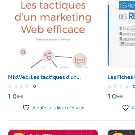
MixWeb: Les tactiques d’un
Les Fiches
marketing Web efficace
Sociaux
0
1
€
1
€
5
€
3
€
Ajouter à la liste d’envies
A