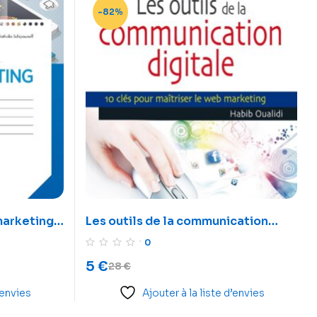
-82%
marketing:
Les outils de la communication
s – 95
digitale,10 clés pour maîtriser le
0
 46 cas
web marketing
5
€
28
€
ons
’envies
Ajouter à la liste d’envies