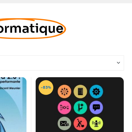
ormatique
-83%