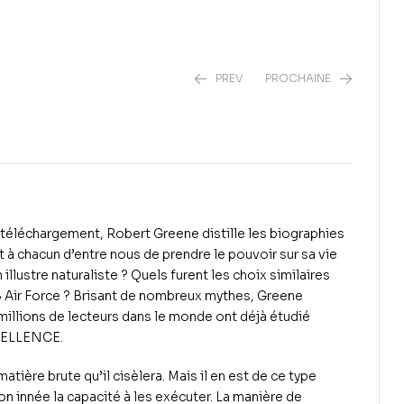
PREV
PROCHAINE
2
€
12
€
1
€
8
€
téléchargement, Robert Greene distille les biographies
t à chacun d’entre nous de prendre le pouvoir sur sa vie
illustre naturaliste ? Quels furent les choix similaires
US Air Force ? Brisant de nombreux mythes, Greene
illions de lecteurs dans le monde ont déjà étudié
EXCELLENCE.
tière brute qu’il cisèlera. Mais il en est de ce type
n innée la capacité à les exécuter. La manière de