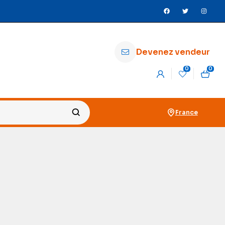
Devenez vendeur
0
0
France