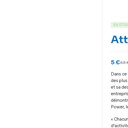
EN STO
Att
5
€
43
Dans ce 
des plus
et sa des
entrepri
démontre
Power, l
« Chacun
d’activi