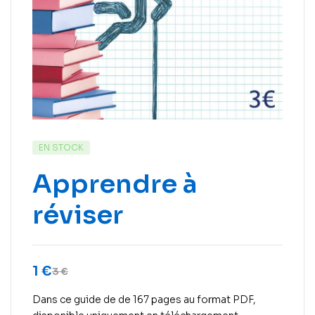
EN STOCK
Apprendre à
réviser
1
€
3
€
Dans ce guide de de 167 pages au format PDF,