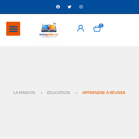
0
A Propos
Ventes flash
LA MAISON
ÉDUCATION
APPRENDRE À RÉVISER