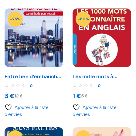
-75%
-80%
Entretien d’embauche:
Les mille mots à
La méthode pour
connaître en anglais,
0
0
réussir ! Simple,
c’est malin
3
€
1
€
12
€
5
€
concis, efficace
Ajouter à la liste
Ajouter à la liste
d’envies
d’envies