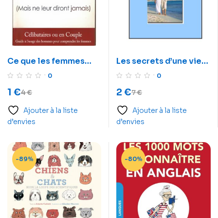
Ce que les femmes
Les secrets d’une vie
attendent des
conjugale réussie
0
0
hommes mais ne leur
1
€
2
€
4
€
7
€
diront jamais
Ajouter à la liste
Ajouter à la liste
d’envies
d’envies
-89%
-80%