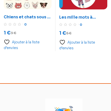
Chiens et chats sous la
Les mille mots à
loupe des
connaître en anglais,
0
0
scientifiques
c’est malin
1
€
1
€
9
€
5
€
Ajouter à la liste
Ajouter à la liste
d’envies
d’envies