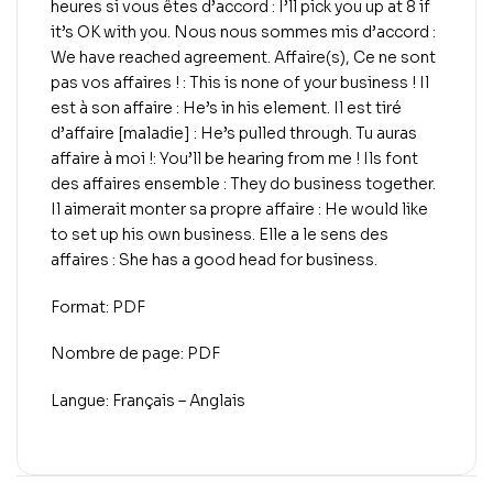
heures si vous êtes d’accord : I’ll pick you up at 8 if
it’s OK with you. Nous nous sommes mis d’accord :
We have reached agreement. Affaire(s), Ce ne sont
pas vos affaires ! : This is none of your business ! Il
est à son affaire : He’s in his element. Il est tiré
d’affaire [maladie] : He’s pulled through. Tu auras
affaire à moi !: You’ll be hearing from me ! Ils font
des affaires ensemble : They do business together.
Il aimerait monter sa propre affaire : He would like
to set up his own business. Elle a le sens des
affaires : She has a good head for business.
Format: PDF
Nombre de page: PDF
Langue: Français – Anglais