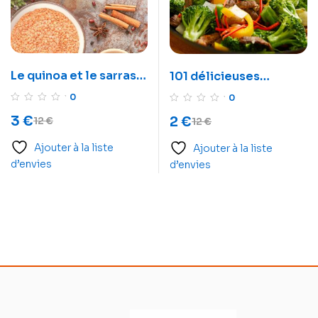
Le quinoa et le sarrasin
101 délicieuses
pour votre santé
recettes chinoise
0
0
3
€
2
€
12
€
12
€
Ajouter à la liste
Ajouter à la liste
d’envies
d’envies