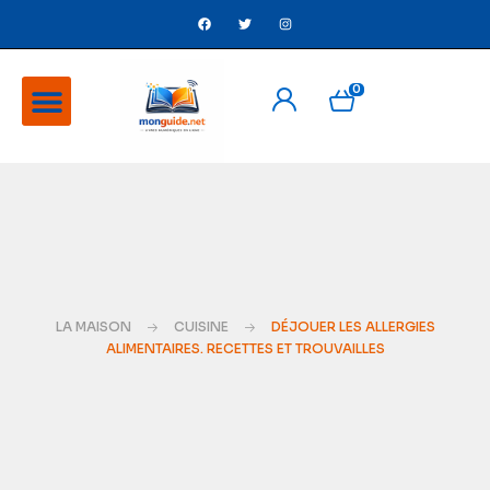
0
A Propos
Ventes flash
LA MAISON
CUISINE
DÉJOUER LES ALLERGIES
ALIMENTAIRES. RECETTES ET TROUVAILLES