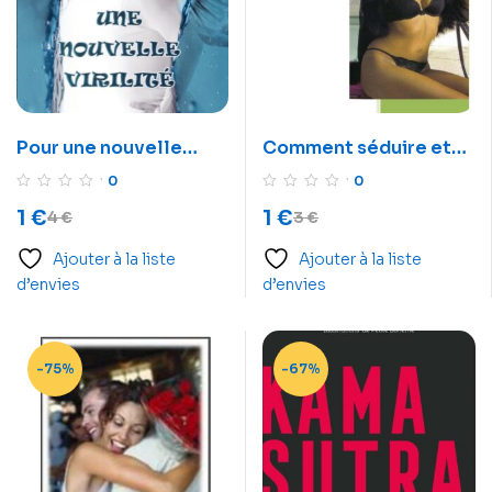
Pour une nouvelle
Comment séduire et
virilité
faire l’amour?
0
0
1
€
1
€
4
€
3
€
Ajouter à la liste
Ajouter à la liste
d’envies
d’envies
-75%
-67%