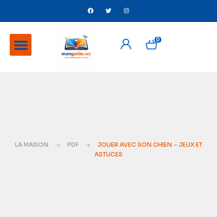
0
A Propos
Ventes flash
LA MAISON
PDF
JOUER AVEC SON CHIEN – JEUX ET
ASTUCES