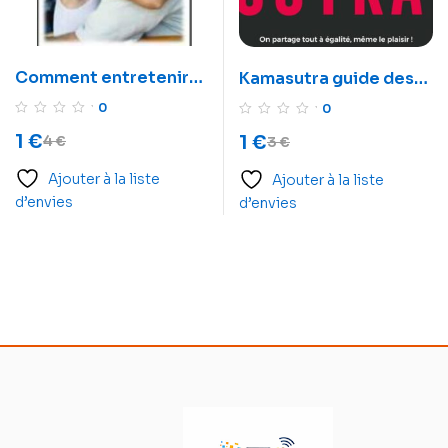
Comment entretenir
Kamasutra guide des
amour et vie de couple
positions
0
0
?
1
€
1
€
4
€
3
€
Ajouter à la liste
Ajouter à la liste
d’envies
d’envies