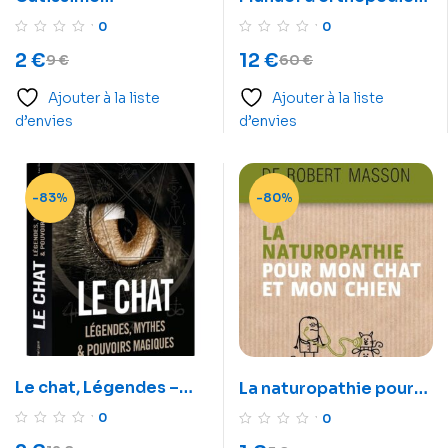
l’encyclopédie du chat
et traitement des
0
0
fractures des animaux
2
€
12
€
9
€
60
€
de compagnie
Ajouter à la liste
Ajouter à la liste
d’envies
d’envies
-83%
-80%
Le chat, Légendes –
La naturopathie pour
mythes et pouvoirs
mon chat et mon chien
0
0
magiques