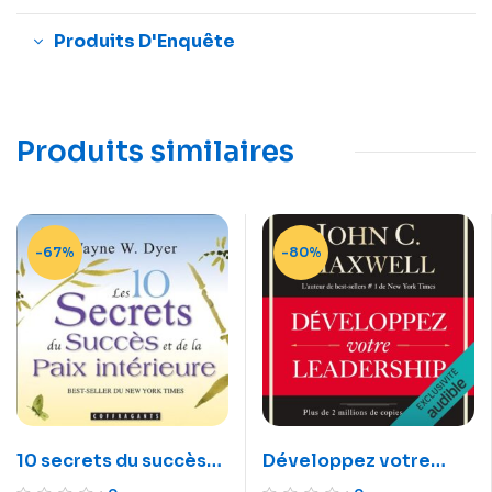
Produits D'Enquête
Produits similaires
-67%
-80%
10 secrets du succès
Développez votre
et de la paix intérieure
leadership – Livre