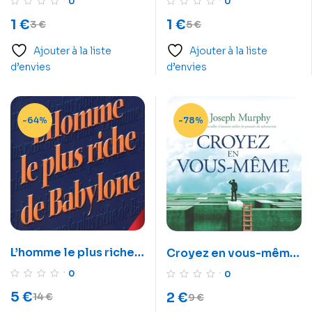
0
0
– Livre audio
audio
1
€
1
€
3
€
5
€
Ajouter à la liste
Ajouter à la liste
d’envies
d’envies
-64%
-78%
L’homme le plus riche
Croyez en vous-même
de Babylone – Livre
– Livre audio
0
0
audio
5
€
2
€
14
€
9
€