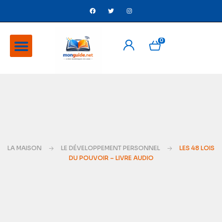
0
A Propos
Ventes flash
LA MAISON
LE DÉVELOPPEMENT PERSONNEL
LES 48 LOIS
DU POUVOIR – LIVRE AUDIO