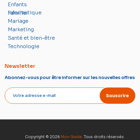
Enfants
Informatique
Famille
Mariage
Marketing
Santé et bien-être
Technologie
Newsletter
Abonnez-vous pour être informer sur les nouvelles offres
Souscrire
Copyright © 2026
Mon Guide
. Tous droits réservés.