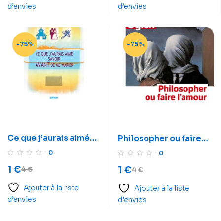
d’envies
d’envies
-75%
-75%
Ce que j’aurais aimé
Philosopher ou faire
savoir avant de me
l’amour
0
0
marier
1
€
1
€
4
€
4
€
Ajouter à la liste
Ajouter à la liste
d’envies
d’envies