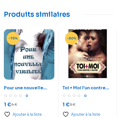
Produits similaires
-75%
-80%
Pour une nouvelle
Toi + Moi l’un contre
virilité
l’autre l’intégral
0
0
1
€
1
€
4
€
5
€
Ajouter à la liste
Ajouter à la liste