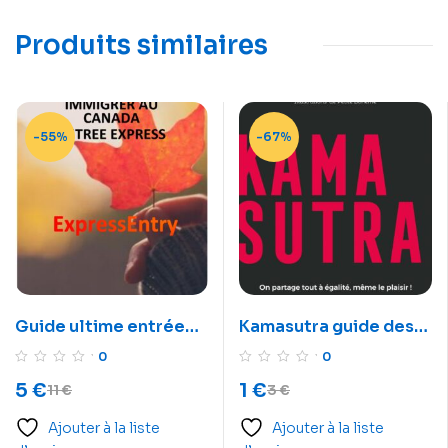
Produits similaires
-55%
-67%
Guide ultime entrée
Kamasutra guide des
express immigration
positions
0
0
au Canada
5
€
1
€
11
€
3
€
Ajouter à la liste
Ajouter à la liste