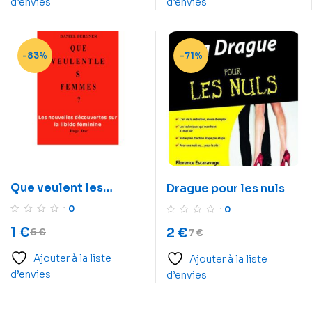
d’envies
d’envies
-83%
-71%
Que veulent les
Drague pour les nuls
femmes?
0
0
1
€
2
€
6
€
7
€
Ajouter à la liste
Ajouter à la liste
d’envies
d’envies