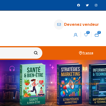
Devenez vendeur
0
0
France
LA MAISON
SUJETS IDENTIFIÉS “COVER”