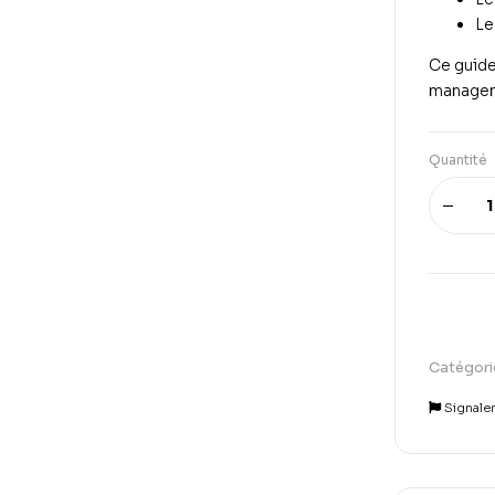
L
Ce guide
managem
Quantité
Catégori
Signale