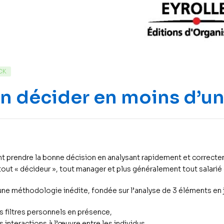
CK
n décider en moins d’u
prendre la bonne décision en analysant rapidement et correcte
tout « décideur », tout manager et plus généralement tout salarié
 une
méthodologie inédite
, fondée sur l’analyse de 3 éléments en 
es
filtres personnels
en présence,
es
interactions
à l’œuvre entre les individus,