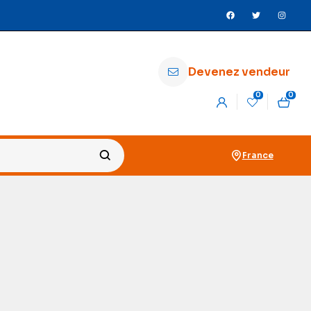
Devenez vendeur
0
0
France