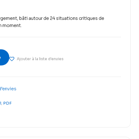
rgement, bâti autour de
24 situations critiques de
on moment.
e
Ajouter à la liste d'envies
 d’envies
l
,
PDF