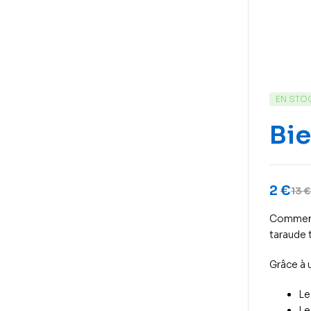
EN STO
Bie
2
€
13
€
Comment 
taraude 
Grâce à
L
L