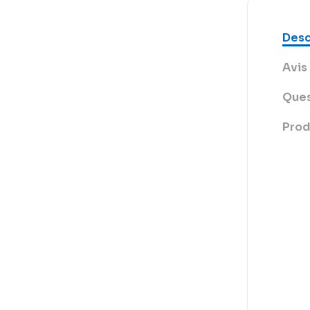
Desc
Avis 
Ques
Prod