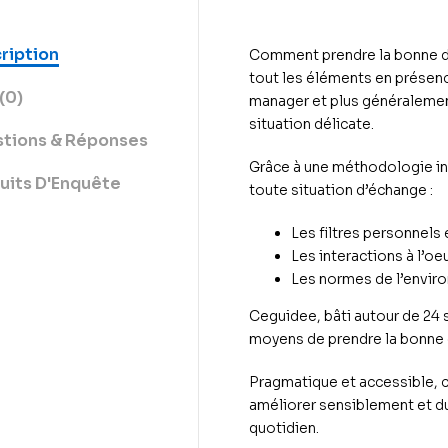
ription
Comment prendre la bonne d
tout les éléments en présenc
(0)
manager et plus généralement
situation délicate.
tions & Réponses
Grâce à une
méthodologie in
uits D'Enquête
toute situation d’échange :
Les
filtres personnels
Les
interactions
à l’oe
Les
normes de l’envir
Ceguidee, bâti autour de
24 
moyens de prendre la bonne
Pragmatique et accessible
, 
améliorer sensiblement et du
quotidien.