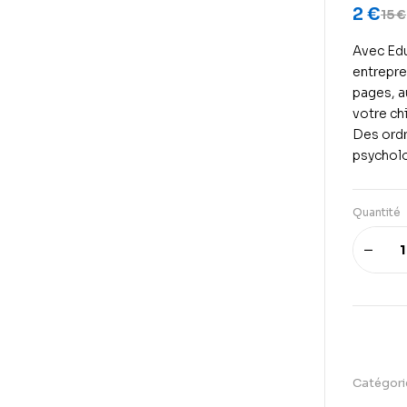
2
€
15
€
Avec Edu
entrepre
pages, a
votre ch
Des ordr
psycholo
Quantité
Catégori