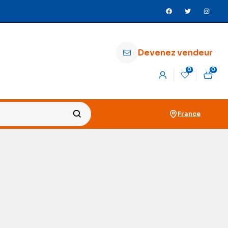
Devenez vendeur
0
0
France