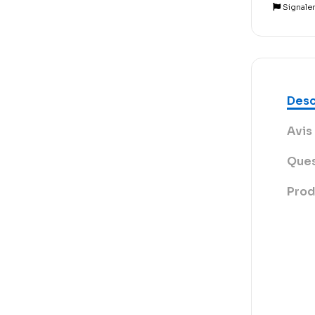
Signale
Desc
Avis 
Ques
Prod