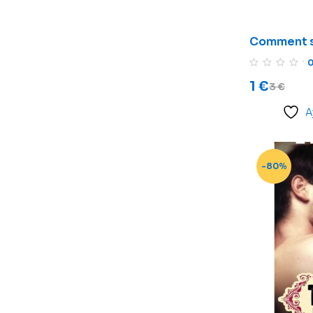
Comment sé
1
€
3
€
A
-80%