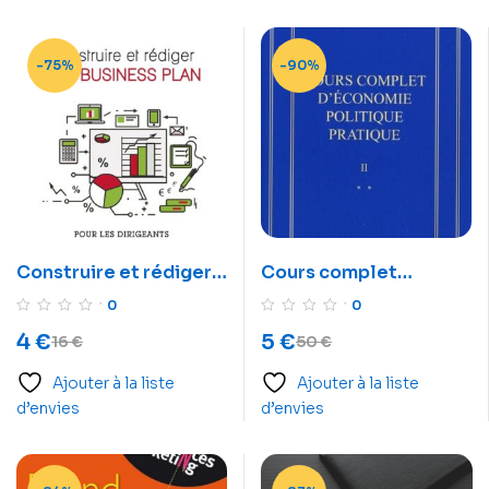
-75%
-90%
Construire et rédiger
Cours complet
son business plan: Pour
d’économie politique
0
0
les PME et Start Up
pratique : En 2 volumes
4
€
5
€
16
€
50
€
Ajouter à la liste
Ajouter à la liste
d’envies
d’envies