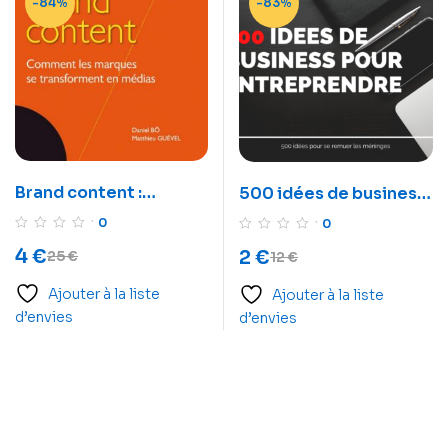
-84%
-83%
Brand content :
500 idées de business
Comment les marques
pour entreprendre
0
0
se transforment en
4
€
2
€
25
€
12
€
médias (Tendances
Marketing)
Ajouter à la liste
Ajouter à la liste
d’envies
d’envies