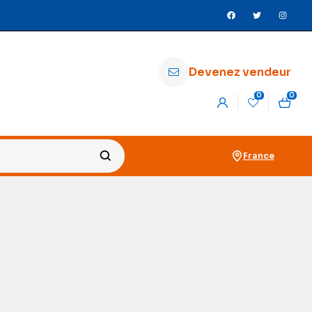
Devenez vendeur
0
0
France