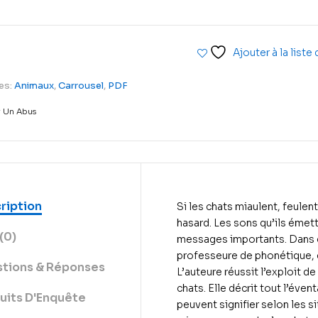
Ajouter à la liste
es:
Animaux
,
Carrousel
,
PDF
r Un Abus
ription
Si les chats miaulent, feulen
hasard. Les sons qu’ils émet
(0)
messages importants. Dans ce
professeure de phonétique, 
tions & Réponses
L’auteure réussit l’exploit d
chats. Elle décrit tout l’éven
uits D'Enquête
peuvent signifier selon les 