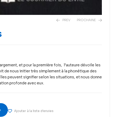
PREV
PROCHAINE
s
2
2
€
€
12
10
€
€
gement, et pour la première fois, l’auteure dévoile les
it de nous initier très simplement à la phonétique des
’elles peuvent signifier selon les situations, et nous donne
lation profonde avec eux.
e
Ajouter à la liste d'envies