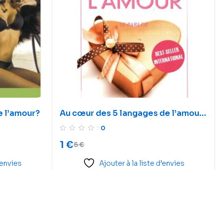
e l’amour?
Au cœur des 5 langages de l’amour
– Le secret des couples qui durent
0
1
€
5
€
’envies
Ajouter à la liste d’envies