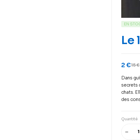
EN STO
Le 
2
€
15
€
Dans gui
secrets 
chats. El
des cons
Quantité