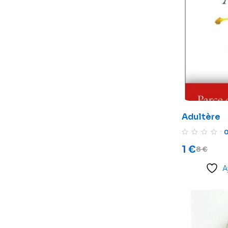
Adultère
1
€
8
€
A