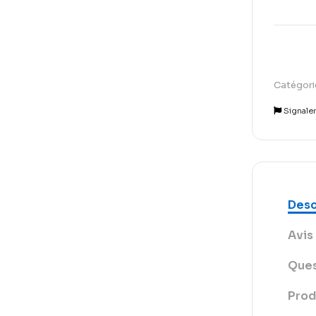
Catégori
Signale
Desc
Avis 
Ques
Prod