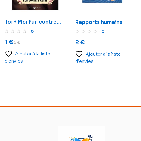
Toi + Moi l’un contre
Rapports humains
l’autre l’intégral
0
0
1
€
2
€
5
€
Ajouter à la liste
Ajouter à la liste
d’envies
d’envies