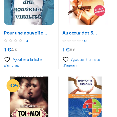
Pour une nouvelle
Au cœur des 5
virilité
langages de l’amour –
0
0
Le secret des couples
1
€
1
€
4
€
5
€
qui durent
Ajouter à la liste
Ajouter à la liste
d’envies
d’envies
-80%