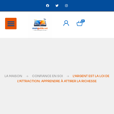
0
A Propos
Ventes flash
LA MAISON
CONFIANCE EN SOI
L’ARGENT EST LA LOI DE
L’ATTRACTION: APPRENDRE À ATTIRER LA RICHESSE