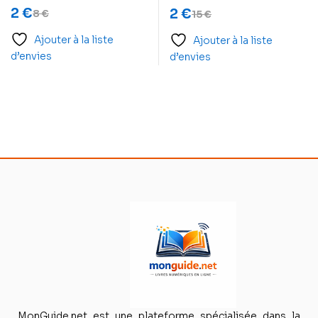
conseils, des tests et
2
€
2
€
8
€
15
€
des exercices pour
reconnaître vos
Ajouter à la liste
Ajouter à la liste
talents, les valoriser,
d’envies
d’envies
les mettre au coeur de
vos activités
MonGuide.net est une plateforme spécialisée dans la