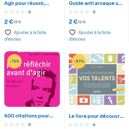
Agir pour réussir,
Guide anti arnaque sur
comment arrêter de
internet
0
0
remettre les choses au
2
€
2
€
15
€
12
€
lendemain
Ajouter à la liste
Ajouter à la liste
d’envies
d’envies
-75%
-87%
600 citations pour
Le livre pour découvrir
réfléchir avant d’agir
vos talents: Des
0
0