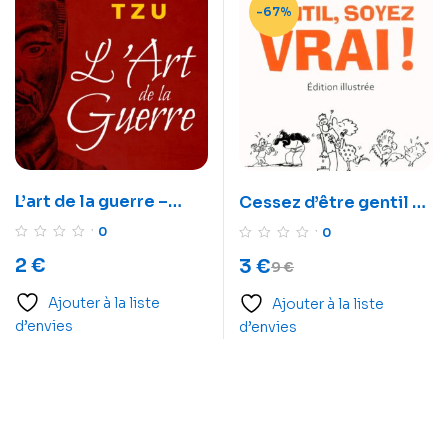
-67%
L’art de la guerre –
Cessez d’être gentil –
Livre audio
soyez vrai – Livre audio
0
0
2
€
3
€
9
€
Ajouter à la liste
Ajouter à la liste
d’envies
d’envies