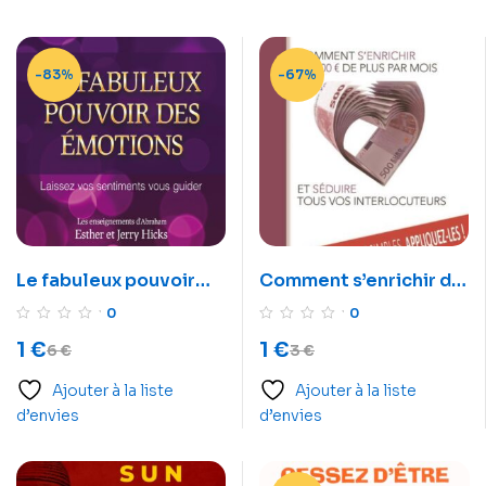
-83%
-67%
Le fabuleux pouvoir
Comment s’enrichir de
des émotions – Livre
500 euros de plus par
0
0
audio
mois et séduire tous
1
€
1
€
6
€
3
€
vos interlocuteurs –
Livre audio
Ajouter à la liste
Ajouter à la liste
d’envies
d’envies