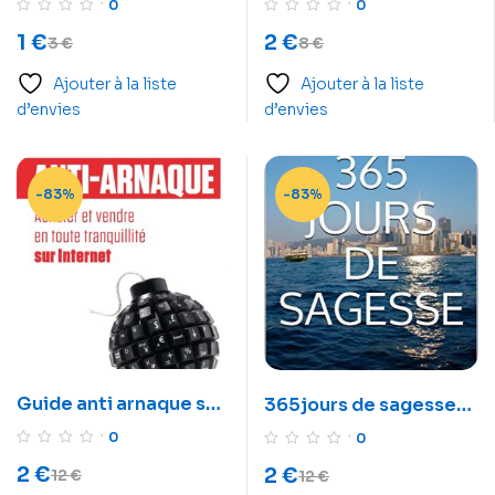
0
0
1
€
2
€
3
€
8
€
Ajouter à la liste
Ajouter à la liste
d’envies
d’envies
-83%
-83%
Guide anti arnaque sur
365jours de sagesse-
internet
365 pensées
0
0
inspirantes
2
€
2
€
12
€
12
€