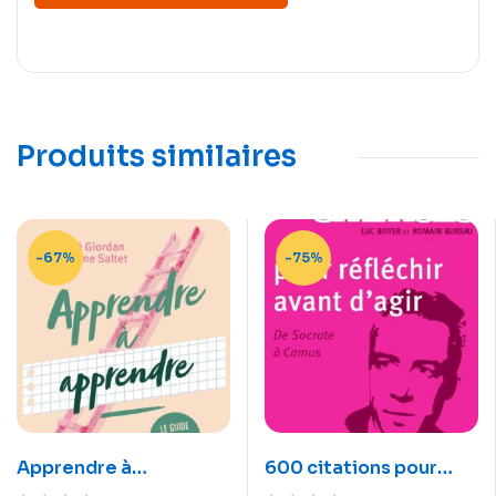
Produits similaires
-67%
-75%
Apprendre à
600 citations pour
apprendre
réfléchir avant d’agir