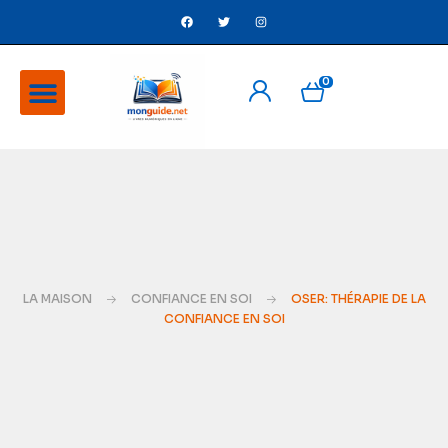
0
A Propos
Ventes flash
LA MAISON
CONFIANCE EN SOI
OSER: THÉRAPIE DE LA
CONFIANCE EN SOI