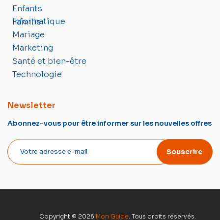
Enfants
Informatique
Famille
Mariage
Marketing
Santé et bien-être
Technologie
Newsletter
Abonnez-vous pour être informer sur les nouvelles offres
Souscrire
Copyright © 2026
Mon Guide
. Tous droits réservés.