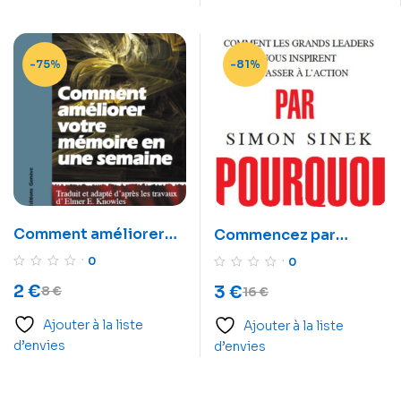
-75%
-81%
Comment améliorer
Commencez par
votre mémoire en une
pourquoi. Comment
0
0
semaine
les grands leaders
2
€
3
€
8
€
16
€
nous inspirent à passer
à l’action
Ajouter à la liste
Ajouter à la liste
d’envies
d’envies