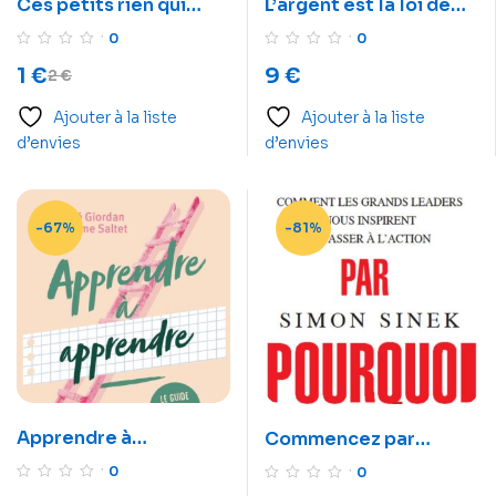
Ces petits rien qui
L’argent est la loi de
changent tout
l’attraction:
0
0
Apprendre à attirer la
1
€
9
€
2
€
richesse
Ajouter à la liste
Ajouter à la liste
d’envies
d’envies
-67%
-81%
Apprendre à
Commencez par
apprendre
pourquoi. Comment
0
0
les grands leaders