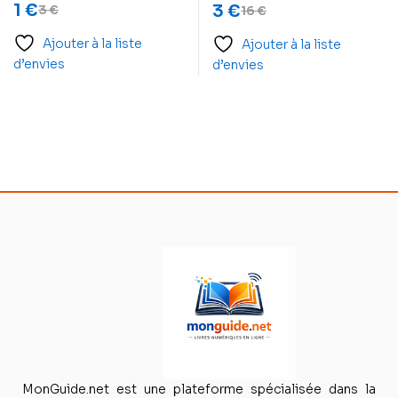
1
€
3
€
3
€
16
€
nous inspirent à passer
à l’action
Ajouter à la liste
Ajouter à la liste
d’envies
d’envies
MonGuide.net est une plateforme spécialisée dans la