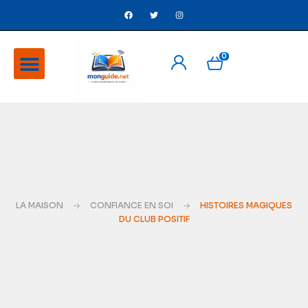
0
A Propos
Ventes flash
LA MAISON
CONFIANCE EN SOI
HISTOIRES MAGIQUES
DU CLUB POSITIF