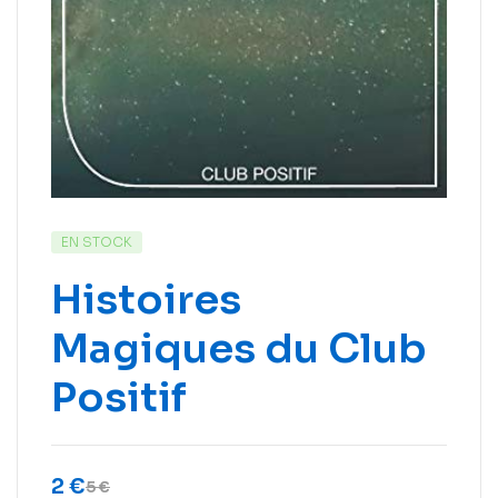
EN STOCK
Histoires
Magiques du Club
Positif
2
€
5
€