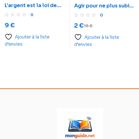
L’argent est la loi de
Agir pour ne plus subir
l’attraction:
– Délogez la victime
0
0
Apprendre à attirer la
qui sommeille en vous
9
€
2
€
16
€
richesse
Ajouter à la liste
Ajouter à la liste
d’envies
d’envies