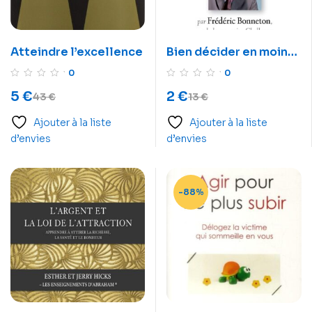
Atteindre l’excellence
Bien décider en moins
d’une heure
0
0
5
€
2
€
43
€
13
€
Ajouter à la liste
Ajouter à la liste
d’envies
d’envies
-88%